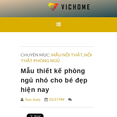
CHUYÊN MỤC:
MẪU NỘI THẤT
,
NỘI
THẤT PHÒNG NGỦ
Mẫu thiết kế phòng
ngủ nhỏ cho bé đẹp
hiện nay
Son Jovis
10:37 PM